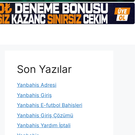
Son Yazılar
Yanbahis Adresi
Yanbahis Giriş
Yanbahis E-futbol Bahisleri
Yanbahis Giriş Çözümü
Yanbahis Yardım İptali