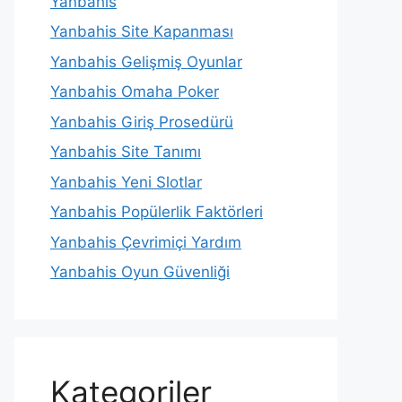
Yanbahis
Yanbahis Site Kapanması
Yanbahis Gelişmiş Oyunlar
Yanbahis Omaha Poker
Yanbahis Giriş Prosedürü
Yanbahis Site Tanımı
Yanbahis Yeni Slotlar
Yanbahis Popülerlik Faktörleri
Yanbahis Çevrimiçi Yardım
Yanbahis Oyun Güvenliği
Kategoriler