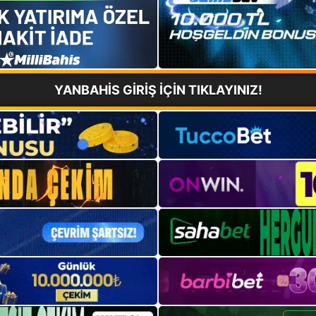
YANBAHİS GİRİŞ İÇİN TIKLAYINIZ!