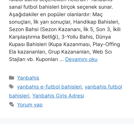
sanal futbol bahisleri birçok seçenek sunar.
Aşağıdakiler en popüler olanlardır: Maç
sonuçları, İlk yarı sonuçlar, Handikap Bahisleri,
Sezon Bahsi (Sezon Kazananı, İlk 5, Son 3, İkili
Karşılaştırma Betliği), 3-Yollu Bahis, Dünya
Kupası Bahisleri (Kupa Kazanması, Play-Offing
Ela kazananları, Grup Kazananları, Web Scı
Stajları vb. Kuponları …
Devamını oku
Kategoriler
Yanbahis
Etiketler
yanbahis e-futbol bahisleri
,
yanbahis futbol
bahisleri
,
Yanbahis Giriş Adresi
Yorum yap