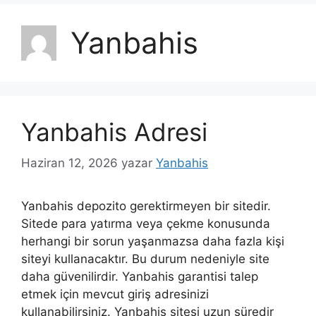
Yanbahis
Yanbahis Adresi
Haziran 12, 2026
yazar
Yanbahis
Yanbahis depozito gerektirmeyen bir sitedir.
Sitede para yatırma veya çekme konusunda
herhangi bir sorun yaşanmazsa daha fazla kişi
siteyi kullanacaktır. Bu durum nedeniyle site
daha güvenilirdir. Yanbahis garantisi talep
etmek için mevcut giriş adresinizi
kullanabilirsiniz. Yanbahis sitesi uzun süredir