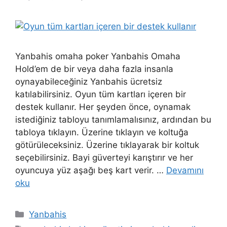
Yanbahis omaha poker Yanbahis Omaha
Hold’em de bir veya daha fazla insanla
oynayabileceğiniz Yanbahis ücretsiz
katılabilirsiniz. Oyun tüm kartları içeren bir
destek kullanır. Her şeyden önce, oynamak
istediğiniz tabloyu tanımlamalısınız, ardından bu
tabloya tıklayın. Üzerine tıklayın ve koltuğa
götürüleceksiniz. Üzerine tıklayarak bir koltuk
seçebilirsiniz. Bayi güverteyi karıştırır ve her
oyuncuya yüz aşağı beş kart verir. …
Devamını
oku
Kategoriler
Yanbahis