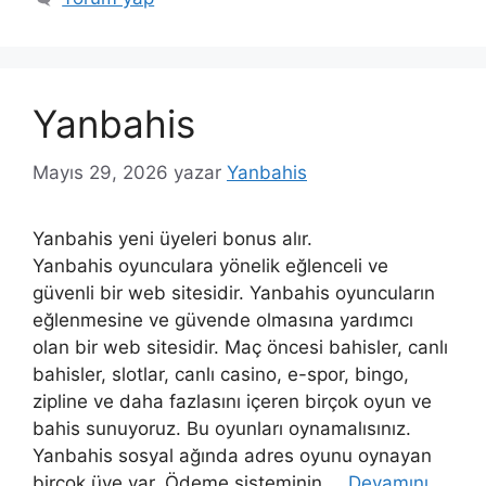
Yanbahis
Mayıs 29, 2026
yazar
Yanbahis
Yanbahis yeni üyeleri bonus alır.
Yanbahis oyunculara yönelik eğlenceli ve
güvenli bir web sitesidir. Yanbahis oyuncuların
eğlenmesine ve güvende olmasına yardımcı
olan bir web sitesidir. Maç öncesi bahisler, canlı
bahisler, slotlar, canlı casino, e-spor, bingo,
zipline ve daha fazlasını içeren birçok oyun ve
bahis sunuyoruz. Bu oyunları oynamalısınız.
Yanbahis sosyal ağında adres oyunu oynayan
birçok üye var. Ödeme sisteminin …
Devamını