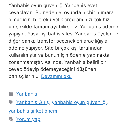
Yanbahis oyun güvenliği Yanbahis evet
cevaplayın. Bu nedenle, oyunda hiçbir numara
olmadığını bilerek üyelik programınızı çok hızlı
bir şekilde tamamlayabilirsiniz. Yanbahis ödeme
yapıyor. Yasadışı bahis sitesi Yanbahis üyelerine
diğer banka transfer seçenekleri aracılığıyla
ödeme yapıyor. Site birçok kişi tarafından
kullanılmıştır ve bunun için ödeme yapmakta
zorlanmamıştır. Aslında, Yanbahis belirli bir
cevap ödeyip ödemeyeceğini düşünen
bahisçilerin …
Devamını oku
Kategoriler
Yanbahis
Etiketler
Yanbahis Giriş
,
yanbahis oyun güvenliği
,
yanbahis şirket önemi
Yorum yap