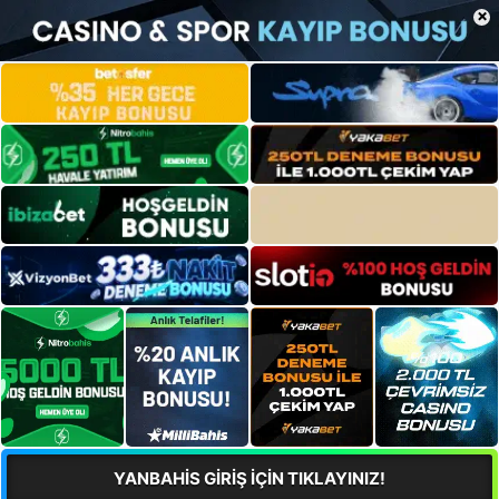
×
YANBAHİS GİRİŞ İÇİN TIKLAYINIZ!