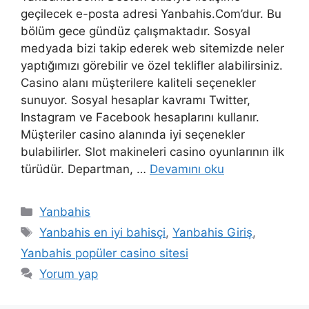
geçilecek e-posta adresi Yanbahis.Com’dur. Bu
bölüm gece gündüz çalışmaktadır. Sosyal
medyada bizi takip ederek web sitemizde neler
yaptığımızı görebilir ve özel teklifler alabilirsiniz.
Casino alanı müşterilere kaliteli seçenekler
sunuyor. Sosyal hesaplar kavramı Twitter,
Instagram ve Facebook hesaplarını kullanır.
Müşteriler casino alanında iyi seçenekler
bulabilirler. Slot makineleri casino oyunlarının ilk
türüdür. Departman, …
Devamını oku
Kategoriler
Yanbahis
Etiketler
Yanbahis en iyi bahisçi
,
Yanbahis Giriş
,
Yanbahis popüler casino sitesi
Yorum yap