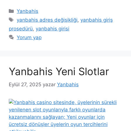
Kategoriler
Yanbahis
Etiketler
yanbahis adres değişikliği
,
yanbahis giriş
prosedürü
,
yanbahis girisi
Yorum yap
Yanbahis Yeni Slotlar
Eylül 27, 2025
yazar
Yanbahis