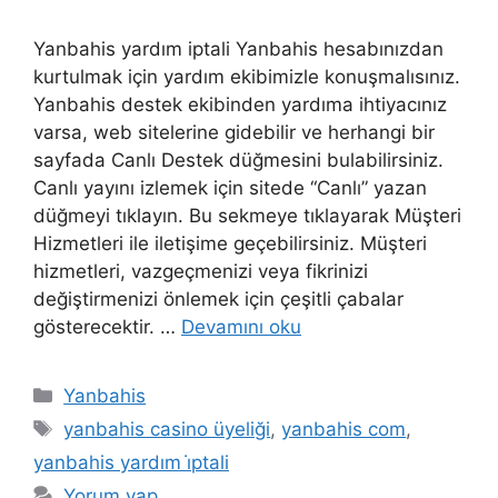
Yanbahis yardım iptali Yanbahis hesabınızdan
kurtulmak için yardım ekibimizle konuşmalısınız.
Yanbahis destek ekibinden yardıma ihtiyacınız
varsa, web sitelerine gidebilir ve herhangi bir
sayfada Canlı Destek düğmesini bulabilirsiniz.
Canlı yayını izlemek için sitede “Canlı” yazan
düğmeyi tıklayın. Bu sekmeye tıklayarak Müşteri
Hizmetleri ile iletişime geçebilirsiniz. Müşteri
hizmetleri, vazgeçmenizi veya fikrinizi
değiştirmenizi önlemek için çeşitli çabalar
gösterecektir. …
Devamını oku
Kategoriler
Yanbahis
Etiketler
yanbahis casino üyeliği
,
yanbahis com
,
yanbahis yardım i̇ptali
Yorum yap