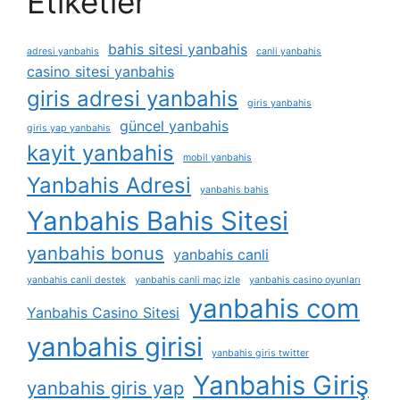
Etiketler
bahis sitesi yanbahis
adresi yanbahis
canli yanbahis
casino sitesi yanbahis
giris adresi yanbahis
giris yanbahis
güncel yanbahis
giris yap yanbahis
kayit yanbahis
mobil yanbahis
Yanbahis Adresi
yanbahis bahis
Yanbahis Bahis Sitesi
yanbahis bonus
yanbahis canli
yanbahis canli destek
yanbahis canli maç izle
yanbahis casino oyunları
yanbahis com
Yanbahis Casino Sitesi
yanbahis girisi
yanbahis giris twitter
Yanbahis Giriş
yanbahis giris yap