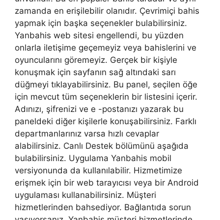
zamanda en erişilebilir olanıdır. Çevrimiçi bahis
yapmak için başka seçenekler bulabilirsiniz.
Yanbahis web sitesi engellendi, bu yüzden
onlarla iletişime geçemeyiz veya bahislerini ve
oyuncularını göremeyiz. Gerçek bir kişiyle
konuşmak için sayfanın sağ altındaki sarı
düğmeyi tıklayabilirsiniz. Bu panel, seçilen öğe
için mevcut tüm seçeneklerin bir listesini içerir.
Adınızı, şifrenizi ve e -postanızı yazarak bu
paneldeki diğer kişilerle konuşabilirsiniz. Farklı
departmanlarınız varsa hızlı cevaplar
alabilirsiniz. Canlı Destek bölümünü aşağıda
bulabilirsiniz. Uygulama Yanbahis mobil
versiyonunda da kullanılabilir. Hizmetimize
erişmek için bir web tarayıcısı veya bir Android
uygulaması kullanabilirsiniz. Müşteri
hizmetlerinden bahsediyor. Bağlantıda sorun
yaşıyorsanız, Yanbahis müşteri hizmetlerinde