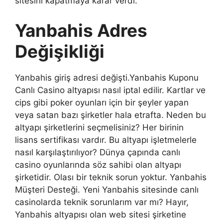
sitesini kapatmaya karar verdi.
Yanbahis Adres
Değişikliği
Yanbahis giriş adresi değişti.Yanbahis Kuponu
Canlı Casino altyapısı nasıl iptal edilir. Kartlar ve
cips gibi poker oyunları için bir şeyler yapan
veya satan bazı şirketler hala etrafta. Neden bu
altyapı şirketlerini seçmelisiniz? Her birinin
lisans sertifikası vardır. Bu altyapı işletmelerle
nasıl karşılaştırılıyor? Dünya çapında canlı
casino oyunlarında söz sahibi olan altyapı
şirketidir. Olası bir teknik sorun yoktur. Yanbahis
Müşteri Desteği. Yeni Yanbahis sitesinde canlı
casinolarda teknik sorunlarım var mı? Hayır,
Yanbahis altyapısı olan web sitesi şirketine