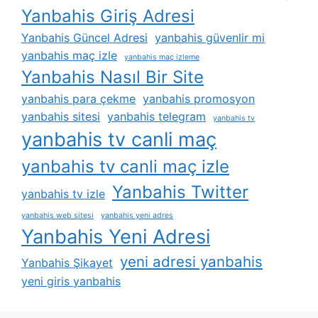
Yanbahis Giriş Adresi
Yanbahis Güncel Adresi
yanbahis güvenlir mi
yanbahis maç izle
yanbahis maç izleme
Yanbahis Nasıl Bir Site
yanbahis para çekme
yanbahis promosyon
yanbahis sitesi
yanbahis telegram
yanbahis tv
yanbahis tv canli maç
yanbahis tv canli maç izle
Yanbahis Twitter
yanbahis tv izle
yanbahis web sitesi
yanbahis yeni adres
Yanbahis Yeni Adresi
yeni adresi yanbahis
Yanbahis Şikayet
yeni giris yanbahis