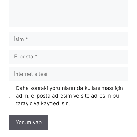
İsim
E-
posta
İnternet
sitesi
Daha sonraki yorumlarımda kullanılması için
adım, e-posta adresim ve site adresim bu
tarayıcıya kaydedilsin.