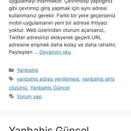
uygulamayı indirmektir. Çevrimdışı yaptığınız
gibi çevrimiçi giriş yapmak için aynı adresi
kullanmanız gerekir. Farklı bir yere geçerseniz
mobil uygulamanın yeni bir adrese ihtiyacı
yoktur. Web üzerinden oturum açarsanız,
Twitter adresinizi ekleyerek geçerli URL
adresine erişmek daha kolay ve daha rahattır,
Paylaşılan …
Devamını oku
Kategoriler
Yanbahis
Etiketler
yanbahis adres yenilemesi
,
yanbahis giriş
çözümü
,
Yanbahis Güncel
Yorum yap
Yanbahis Güncel