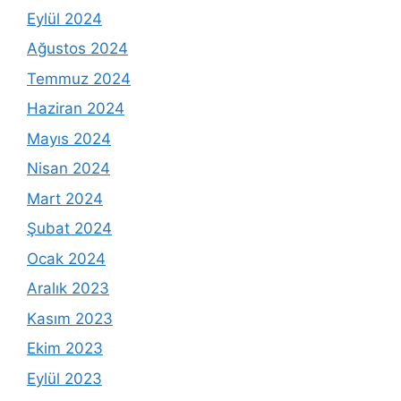
Eylül 2024
Ağustos 2024
Temmuz 2024
Haziran 2024
Mayıs 2024
Nisan 2024
Mart 2024
Şubat 2024
Ocak 2024
Aralık 2023
Kasım 2023
Ekim 2023
Eylül 2023