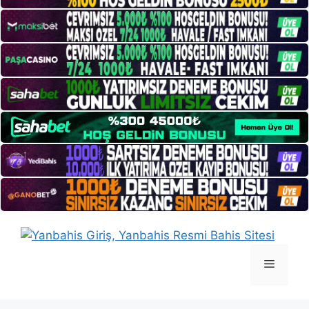
İçeriğe
atla
Menü