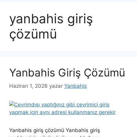
yanbahis giriş
çözümü
Yanbahis Giriş Çözümü
Haziran 1, 2026
yazar
Yanbahis
Yanbahis giriş çözümü Yanbahis giriş