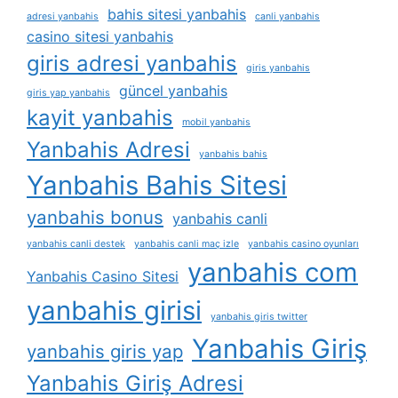
bahis sitesi yanbahis
adresi yanbahis
canli yanbahis
casino sitesi yanbahis
giris adresi yanbahis
giris yanbahis
güncel yanbahis
giris yap yanbahis
kayit yanbahis
mobil yanbahis
Yanbahis Adresi
yanbahis bahis
Yanbahis Bahis Sitesi
yanbahis bonus
yanbahis canli
yanbahis canli destek
yanbahis canli maç izle
yanbahis casino oyunları
yanbahis com
Yanbahis Casino Sitesi
yanbahis girisi
yanbahis giris twitter
Yanbahis Giriş
yanbahis giris yap
Yanbahis Giriş Adresi