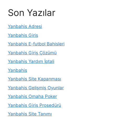
Son Yazılar
Yanbahis Adresi
Yanbahis Giriş
Yanbahis E-futbol Bahisleri
Yanbahis Giriş Çözümü
Yanbahis Yardım İptali
Yanbahis
Yanbahis Site Kapanması
Yanbahis Gelişmiş Oyunlar
Yanbahis Omaha Poker
Yanbahis Giriş Prosedürü
Yanbahis Site Tanımı