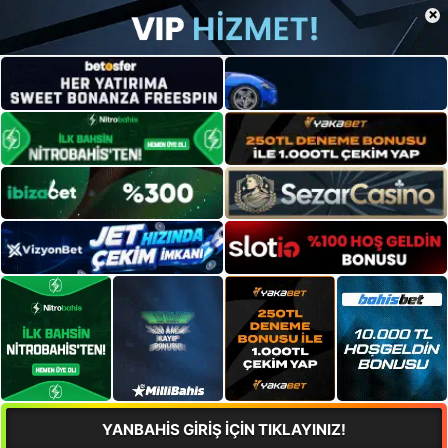
×
YANBAHİS GİRİŞ İÇİN TIKLAYINIZ!