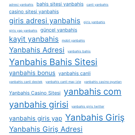
bahis sitesi yanbahis
adresi yanbahis
canli yanbahis
casino sitesi yanbahis
giris adresi yanbahis
giris yanbahis
güncel yanbahis
giris yap yanbahis
kayit yanbahis
mobil yanbahis
Yanbahis Adresi
yanbahis bahis
Yanbahis Bahis Sitesi
yanbahis bonus
yanbahis canli
yanbahis canli destek
yanbahis canli maç izle
yanbahis casino oyunları
yanbahis com
Yanbahis Casino Sitesi
yanbahis girisi
yanbahis giris twitter
Yanbahis Giriş
yanbahis giris yap
Yanbahis Giriş Adresi