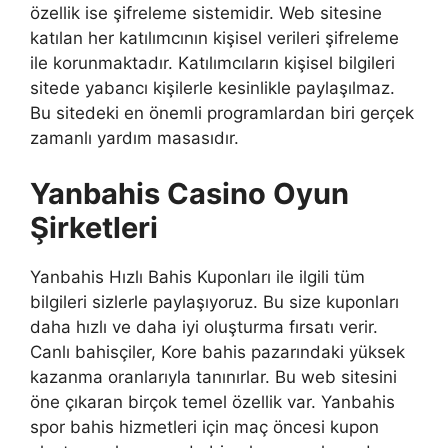
özellik ise şifreleme sistemidir. Web sitesine
katılan her katılımcının kişisel verileri şifreleme
ile korunmaktadır. Katılımcıların kişisel bilgileri
sitede yabancı kişilerle kesinlikle paylaşılmaz.
Bu sitedeki en önemli programlardan biri gerçek
zamanlı yardım masasıdır.
Yanbahis Casino Oyun
Şirketleri
Yanbahis Hızlı Bahis Kuponları ile ilgili tüm
bilgileri sizlerle paylaşıyoruz. Bu size kuponları
daha hızlı ve daha iyi oluşturma fırsatı verir.
Canlı bahisçiler, Kore bahis pazarındaki yüksek
kazanma oranlarıyla tanınırlar. Bu web sitesini
öne çıkaran birçok temel özellik var. Yanbahis
spor bahis hizmetleri için maç öncesi kupon