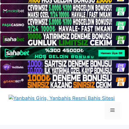
İçeriğe
atla
Menü