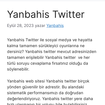
Yanbahis Twitter
Eylül 28, 2023
yazar
Yanbahis
Yanbahis Twitter ile sosyal medya ve hayatta
kalma tamamen sürükleyici oyunlarına ne
dersiniz? Yanbahis twitter mevcut adresinizden
tamamen erişilebilir Yanbahis twitter ve her
türlü soruyu cevaplama fırsatınız olduğu da
söylenebilir.
Yanbahis web sitesi Yanbahis twitter birçok
yönden güvenilir bir adrestir. Bu alandaki
sistematik performansımızı da doğrudan
değerlendiriyoruz. Yanbahis twitter yere daha
hızlı ulaşmanın bir yolunu bile bulabilirsiniz.