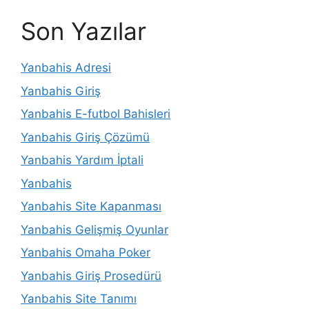
Son Yazılar
Yanbahis Adresi
Yanbahis Giriş
Yanbahis E-futbol Bahisleri
Yanbahis Giriş Çözümü
Yanbahis Yardım İptali
Yanbahis
Yanbahis Site Kapanması
Yanbahis Gelişmiş Oyunlar
Yanbahis Omaha Poker
Yanbahis Giriş Prosedürü
Yanbahis Site Tanımı