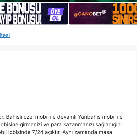
r. Bahisli özel mobil ile devamlı Yanbahis mobil ile
lobisine girmenizi ve para kazanmanızı sağladığını
bil lobisinde 7/24 açıktır. Aynı zamanda masa