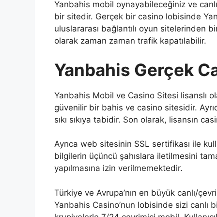
Yanbahis mobil oynayabileceğiniz ve canlı
bir sitedir. Gerçek bir casino lobisinde Ya
uluslararası bağlantılı oyun sitelerinden bir
olarak zaman zaman trafik kapatılabilir.
Yanbahis Gerçek Ca
Yanbahis Mobil ve Casino Sitesi lisanslı 
güvenilir bir bahis ve casino sitesidir. Ay
sıkı sıkıya tabidir. Son olarak, lisansın c
Ayrıca web sitesinin SSL sertifikası ile kull
bilgilerin üçüncü şahıslara iletilmesini ta
yapılmasına izin verilmemektedir.
Türkiye ve Avrupa’nın en büyük canlı/çevrim
Yanbahis Casino’nun lobisinde sizi canlı bi
krupiyelerle 7/24 çevrimiçi mobil. Kullanı