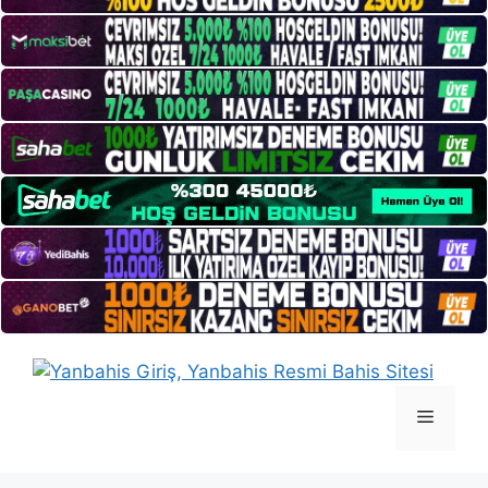
İçeriğe
atla
Menü