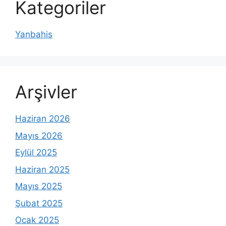
Kategoriler
Yanbahis
Arşivler
Haziran 2026
Mayıs 2026
Eylül 2025
Haziran 2025
Mayıs 2025
Şubat 2025
Ocak 2025