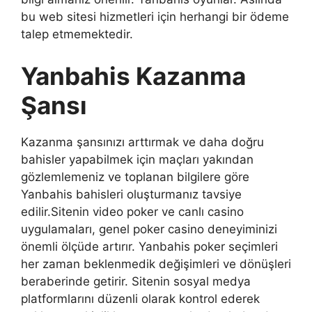
bu web sitesi hizmetleri için herhangi bir ödeme
talep etmemektedir.
Yanbahis Kazanma
Şansı
Kazanma şansınızı arttırmak ve daha doğru
bahisler yapabilmek için maçları yakından
gözlemlemeniz ve toplanan bilgilere göre
Yanbahis bahisleri oluşturmanız tavsiye
edilir.Sitenin video poker ve canlı casino
uygulamaları, genel poker casino deneyiminizi
önemli ölçüde artırır. Yanbahis poker seçimleri
her zaman beklenmedik değişimleri ve dönüşleri
beraberinde getirir. Sitenin sosyal medya
platformlarını düzenli olarak kontrol ederek