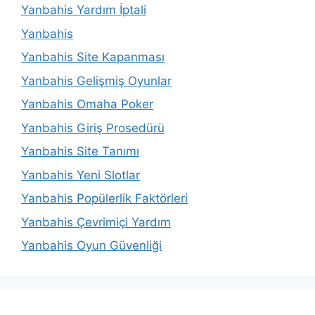
Yanbahis Yardım İptali
Yanbahis
Yanbahis Site Kapanması
Yanbahis Gelişmiş Oyunlar
Yanbahis Omaha Poker
Yanbahis Giriş Prosedürü
Yanbahis Site Tanımı
Yanbahis Yeni Slotlar
Yanbahis Popülerlik Faktörleri
Yanbahis Çevrimiçi Yardım
Yanbahis Oyun Güvenliği