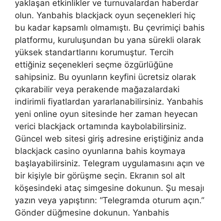
yaklaşan etkinlikler ve turnuvalardan haberdar
olun. Yanbahis blackjack oyun seçenekleri hiç
bu kadar kapsamlı olmamıştı. Bu çevrimiçi bahis
platformu, kuruluşundan bu yana sürekli olarak
yüksek standartlarını korumuştur. Tercih
ettiğiniz seçenekleri seçme özgürlüğüne
sahipsiniz. Bu oyunların keyfini ücretsiz olarak
çıkarabilir veya perakende mağazalardaki
indirimli fiyatlardan yararlanabilirsiniz. Yanbahis
yeni online oyun sitesinde her zaman heyecan
verici blackjack ortamında kaybolabilirsiniz.
Güncel web sitesi giriş adresine eriştiğiniz anda
blackjack casino oyunlarına bahis koymaya
başlayabilirsiniz. Telegram uygulamasını açın ve
bir kişiyle bir görüşme seçin. Ekranın sol alt
köşesindeki ataç simgesine dokunun. Şu mesajı
yazın veya yapıştırın: “Telegramda oturum açın.”
Gönder düğmesine dokunun. Yanbahis