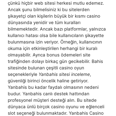
çünkü hiçbir web sitesi herkesi mutlu edemez.
Ancak şunu bilmelisiniz ki bu sitelerden
şikayetçi olan kişilerin büyük bir kısmı casino
dünyasında yenidir ve tüm kuralları
bilmemektedir. Ancak bazı platformlar, yalnızca
kullanıcı hatası olsa bile kullanıcıların şikayette
bulunmasına izin veriyor. Örneğin, kullanıcının
okuma için etkinleştirilen herhangi bir kuralı
olmayabilir. Ayrıca bonus ödemeleri site
trafiğinden dolayı birkaç gün gecikebilir. Bahis
sitesinde bulunan çeşitli casino oyun
seçenekleriyle
Yanbahis sitesi inceleme
,
güvenliği birinci öncelik haline getiriyor.
Yanbahis bu kadar faydalı olmasının nedeni
budur. Yanbahis canlı destek hattından
profesyonel müşteri desteği alın. Bu sitede
dünyaca ünlü birçok casino oyunu ve eğlenceli
slot seçeneği bulunmaktadır. Yanbahis Casino