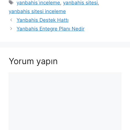
Etiketler
yanbahis i̇nceleme
,
yanbahis sitesi
,
yanbahis sitesi inceleme
Yanbahis Destek Hattı
Yanbahis Entegre Planı Nedir
Yorum yapın
Yorum