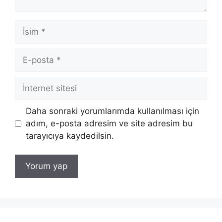
İsim
E-
posta
İnternet
sitesi
Daha sonraki yorumlarımda kullanılması için
adım, e-posta adresim ve site adresim bu
tarayıcıya kaydedilsin.