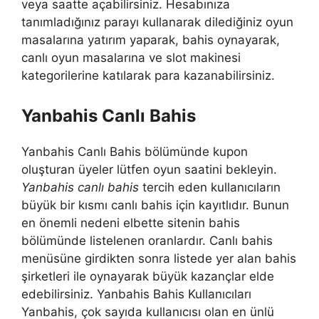
veya saatte açabilirsiniz. Hesabınıza
tanımladığınız parayı kullanarak dilediğiniz oyun
masalarına yatırım yaparak, bahis oynayarak,
canlı oyun masalarına ve slot makinesi
kategorilerine katılarak para kazanabilirsiniz.
Yanbahis Canlı Bahis
Yanbahis Canlı Bahis bölümünde kupon
oluşturan üyeler lütfen oyun saatini bekleyin.
Yanbahis canlı bahis
tercih eden kullanıcıların
büyük bir kısmı canlı bahis için kayıtlıdır. Bunun
en önemli nedeni elbette sitenin bahis
bölümünde listelenen oranlardır. Canlı bahis
menüsüne girdikten sonra listede yer alan bahis
şirketleri ile oynayarak büyük kazançlar elde
edebilirsiniz. Yanbahis Bahis Kullanıcıları
Yanbahis, çok sayıda kullanıcısı olan en ünlü