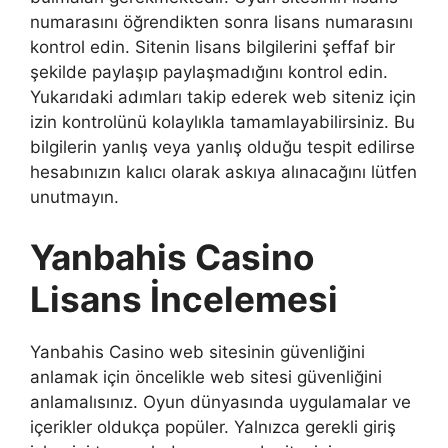
numarasını öğrendikten sonra lisans numarasını
kontrol edin. Sitenin lisans bilgilerini şeffaf bir
şekilde paylaşıp paylaşmadığını kontrol edin.
Yukarıdaki adımları takip ederek web siteniz için
izin kontrolünü kolaylıkla tamamlayabilirsiniz. Bu
bilgilerin yanlış veya yanlış olduğu tespit edilirse
hesabınızın kalıcı olarak askıya alınacağını lütfen
unutmayın.
Yanbahis Casino
Lisans İncelemesi
Yanbahis Casino web sitesinin güvenliğini
anlamak için öncelikle web sitesi güvenliğini
anlamalısınız. Oyun dünyasında uygulamalar ve
içerikler oldukça popüler. Yalnızca gerekli giriş