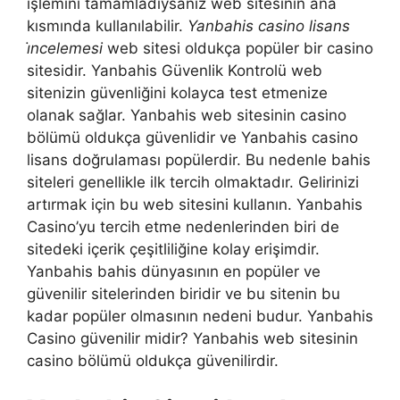
işlemini tamamladıysanız web sitesinin ana
kısmında kullanılabilir.
Yanbahis casino lisans
i̇ncelemesi
web sitesi oldukça popüler bir casino
sitesidir. Yanbahis Güvenlik Kontrolü web
sitenizin güvenliğini kolayca test etmenize
olanak sağlar. Yanbahis web sitesinin casino
bölümü oldukça güvenlidir ve Yanbahis casino
lisans doğrulaması popülerdir. Bu nedenle bahis
siteleri genellikle ilk tercih olmaktadır. Gelirinizi
artırmak için bu web sitesini kullanın. Yanbahis
Casino’yu tercih etme nedenlerinden biri de
sitedeki içerik çeşitliliğine kolay erişimdir.
Yanbahis bahis dünyasının en popüler ve
güvenilir sitelerinden biridir ve bu sitenin bu
kadar popüler olmasının nedeni budur. Yanbahis
Casino güvenilir midir? Yanbahis web sitesinin
casino bölümü oldukça güvenilirdir.