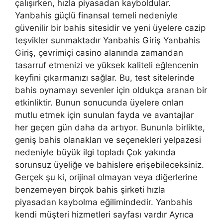
çalışırken, hızla piyasadan kayboldular.
Yanbahis güçlü finansal temeli nedeniyle
güvenilir bir bahis sitesidir ve yeni üyelere cazip
teşvikler sunmaktadır Yanbahis Giriş Yanbahis
Giriş, çevrimiçi casino alanında zamandan
tasarruf etmenizi ve yüksek kaliteli eğlencenin
keyfini çıkarmanızı sağlar. Bu, test sitelerinde
bahis oynamayı sevenler için oldukça aranan bir
etkinliktir. Bunun sonucunda üyelere onları
mutlu etmek için sunulan fayda ve avantajlar
her geçen gün daha da artıyor. Bununla birlikte,
geniş bahis olanakları ve seçenekleri yelpazesi
nedeniyle büyük ilgi topladı Çok yakında
sorunsuz üyeliğe ve bahislere erişebileceksiniz.
Gerçek şu ki, orijinal olmayan veya diğerlerine
benzemeyen birçok bahis şirketi hızla
piyasadan kaybolma eğilimindedir. Yanbahis
kendi müşteri hizmetleri sayfası vardır Ayrıca