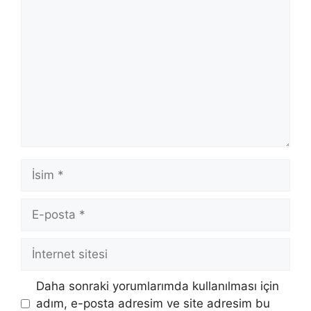
Yorum
İsim
E-
posta
İnternet
sitesi
Daha sonraki yorumlarımda kullanılması için
adım, e-posta adresim ve site adresim bu