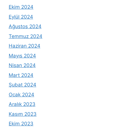
Ekim 2024
Eylül 2024
Ağustos 2024
Temmuz 2024
Haziran 2024
Mayıs 2024
Nisan 2024
Mart 2024
Şubat 2024
Ocak 2024
Aralık 2023
Kasım 2023
Ekim 2023