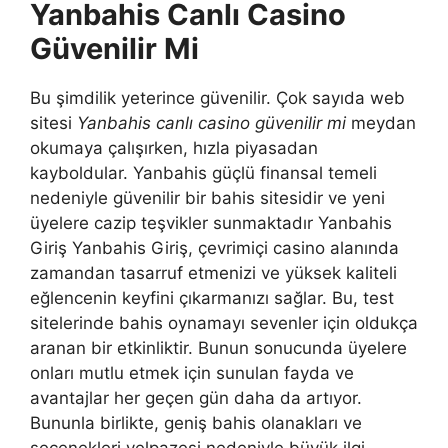
Yanbahis Canlı Casino
Güvenilir Mi
Bu şimdilik yeterince güvenilir. Çok sayıda web
sitesi
Yanbahis canlı casino güvenilir mi
meydan
okumaya çalışırken, hızla piyasadan
kayboldular. Yanbahis güçlü finansal temeli
nedeniyle güvenilir bir bahis sitesidir ve yeni
üyelere cazip teşvikler sunmaktadır Yanbahis
Giriş Yanbahis Giriş, çevrimiçi casino alanında
zamandan tasarruf etmenizi ve yüksek kaliteli
eğlencenin keyfini çıkarmanızı sağlar. Bu, test
sitelerinde bahis oynamayı sevenler için oldukça
aranan bir etkinliktir. Bunun sonucunda üyelere
onları mutlu etmek için sunulan fayda ve
avantajlar her geçen gün daha da artıyor.
Bununla birlikte, geniş bahis olanakları ve