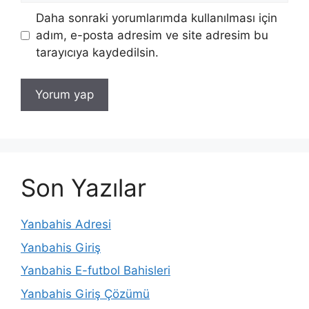
Daha sonraki yorumlarımda kullanılması için
adım, e-posta adresim ve site adresim bu
tarayıcıya kaydedilsin.
Son Yazılar
Yanbahis Adresi
Yanbahis Giriş
Yanbahis E-futbol Bahisleri
Yanbahis Giriş Çözümü