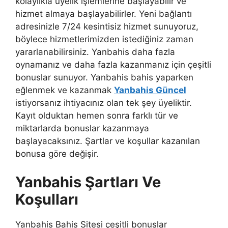
kolaylıkla üyelik işlemlerine başlayabilir ve
hizmet almaya başlayabilirler. Yeni bağlantı
adresinizle 7/24 kesintisiz hizmet sunuyoruz,
böylece hizmetlerimizden istediğiniz zaman
yararlanabilirsiniz. Yanbahis daha fazla
oynamanız ve daha fazla kazanmanız için çeşitli
bonuslar sunuyor. Yanbahis bahis yaparken
eğlenmek ve kazanmak
Yanbahis Güncel
istiyorsanız ihtiyacınız olan tek şey üyeliktir.
Kayıt olduktan hemen sonra farklı tür ve
miktarlarda bonuslar kazanmaya
başlayacaksınız. Şartlar ve koşullar kazanılan
bonusa göre değişir.
Yanbahis Şartları Ve
Koşulları
Yanbahis Bahis Sitesi çeşitli bonuslar