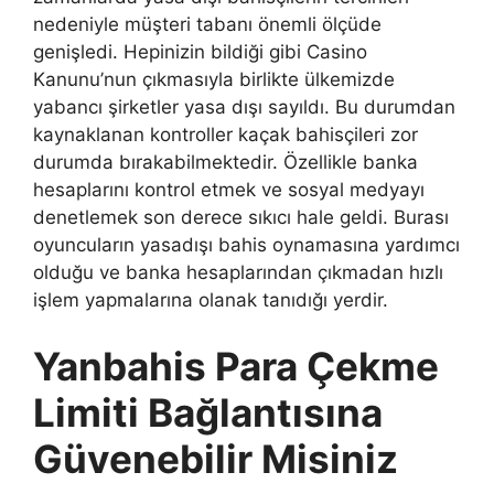
nedeniyle müşteri tabanı önemli ölçüde
genişledi. Hepinizin bildiği gibi Casino
Kanunu’nun çıkmasıyla birlikte ülkemizde
yabancı şirketler yasa dışı sayıldı. Bu durumdan
kaynaklanan kontroller kaçak bahisçileri zor
durumda bırakabilmektedir. Özellikle banka
hesaplarını kontrol etmek ve sosyal medyayı
denetlemek son derece sıkıcı hale geldi. Burası
oyuncuların yasadışı bahis oynamasına yardımcı
olduğu ve banka hesaplarından çıkmadan hızlı
işlem yapmalarına olanak tanıdığı yerdir.
Yanbahis Para Çekme
Limiti Bağlantısına
Güvenebilir Misiniz