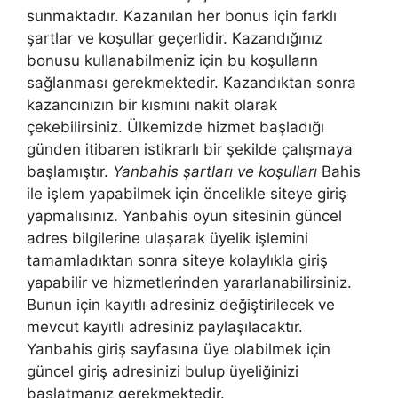
sunmaktadır. Kazanılan her bonus için farklı
şartlar ve koşullar geçerlidir. Kazandığınız
bonusu kullanabilmeniz için bu koşulların
sağlanması gerekmektedir. Kazandıktan sonra
kazancınızın bir kısmını nakit olarak
çekebilirsiniz. Ülkemizde hizmet başladığı
günden itibaren istikrarlı bir şekilde çalışmaya
başlamıştır.
Yanbahis şartları ve koşulları
Bahis
ile işlem yapabilmek için öncelikle siteye giriş
yapmalısınız. Yanbahis oyun sitesinin güncel
adres bilgilerine ulaşarak üyelik işlemini
tamamladıktan sonra siteye kolaylıkla giriş
yapabilir ve hizmetlerinden yararlanabilirsiniz.
Bunun için kayıtlı adresiniz değiştirilecek ve
mevcut kayıtlı adresiniz paylaşılacaktır.
Yanbahis giriş sayfasına üye olabilmek için
güncel giriş adresinizi bulup üyeliğinizi
başlatmanız gerekmektedir.