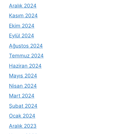
Aralık 2024
Kasım 2024
Ekim 2024
Eylül 2024
Ağustos 2024
Temmuz 2024
Haziran 2024
Mayıs 2024
Nisan 2024
Mart 2024
Şubat 2024
Ocak 2024
Aralık 2023