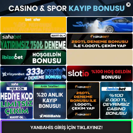
×
YANBAHİS GİRİŞ İÇİN TIKLAYINIZ!