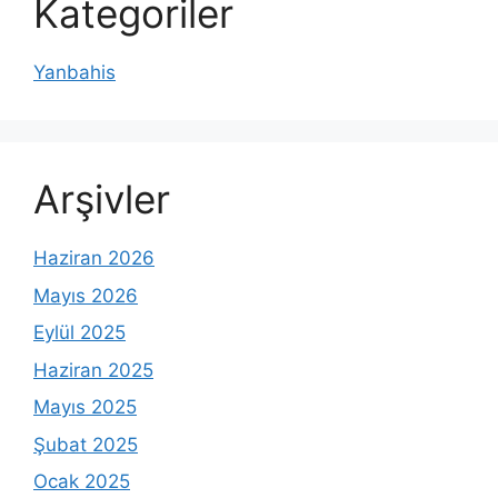
Kategoriler
Yanbahis
Arşivler
Haziran 2026
Mayıs 2026
Eylül 2025
Haziran 2025
Mayıs 2025
Şubat 2025
Ocak 2025