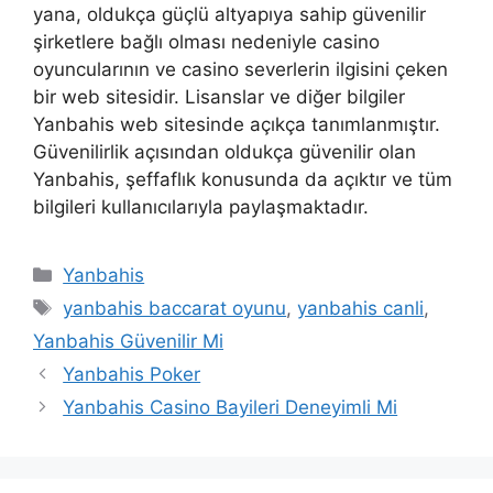
yana, oldukça güçlü altyapıya sahip güvenilir
şirketlere bağlı olması nedeniyle casino
oyuncularının ve casino severlerin ilgisini çeken
bir web sitesidir. Lisanslar ve diğer bilgiler
Yanbahis web sitesinde açıkça tanımlanmıştır.
Güvenilirlik açısından oldukça güvenilir olan
Yanbahis, şeffaflık konusunda da açıktır ve tüm
bilgileri kullanıcılarıyla paylaşmaktadır.
Kategoriler
Yanbahis
Etiketler
yanbahis baccarat oyunu
,
yanbahis canli
,
Yanbahis Güvenilir Mi
Yanbahis Poker
Yanbahis Casino Bayileri Deneyimli Mi