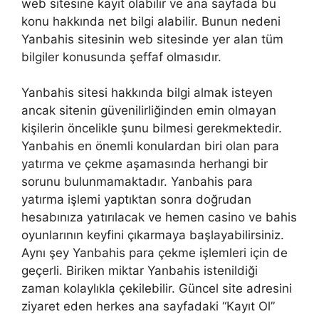
web sitesine kayıt olabilir ve ana sayfada bu
konu hakkında net bilgi alabilir. Bunun nedeni
Yanbahis sitesinin web sitesinde yer alan tüm
bilgiler konusunda şeffaf olmasıdır.
Yanbahis sitesi hakkında bilgi almak isteyen
ancak sitenin güvenilirliğinden emin olmayan
kişilerin öncelikle şunu bilmesi gerekmektedir.
Yanbahis en önemli konulardan biri olan para
yatırma ve çekme aşamasında herhangi bir
sorunu bulunmamaktadır. Yanbahis para
yatırma işlemi yaptıktan sonra doğrudan
hesabınıza yatırılacak ve hemen casino ve bahis
oyunlarının keyfini çıkarmaya başlayabilirsiniz.
Aynı şey Yanbahis para çekme işlemleri için de
geçerli. Biriken miktar Yanbahis istenildiği
zaman kolaylıkla çekilebilir. Güncel site adresini
ziyaret eden herkes ana sayfadaki “Kayıt Ol”