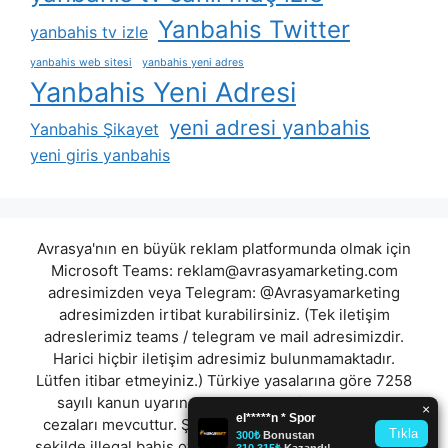
Yanbahis Twitter
yanbahis tv izle
yanbahis web sitesi
yanbahis yeni adres
Yanbahis Yeni Adresi
yeni adresi yanbahis
Yanbahis Şikayet
yeni giris yanbahis
Avrasya'nın en büyük reklam platformunda olmak için
Microsoft Teams:
reklam@avrasyamarketing.com
adresimizden veya Telegram: @Avrasyamarketing
adresimizden irtibat kurabilirsiniz. (Tek iletişim
adreslerimiz teams / telegram ve mail adresimizdir.
Harici hiçbir iletişim adresimiz bulunmamaktadır.
Lütfen itibar etmeyiniz.) Türkiye yasalarına göre 7258
sayılı kanun uyarınca yasa dışı bahis oynamanın
cezaları mevcuttur. Şu an bulunduğunuz site hiç bir
şekilde illegal bahis oyunları oynatmıyor ve oynamaya