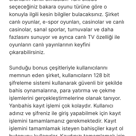
seçeceğiniz bakara oyunu türüne göre o
konuyla ilgili kesin bilgiler bulacaksınız. Şirket
canlı oyunlar, e-spor oyunları, casinolar ve canlı
casinolar, sanal sporlar, turnuvalar ve daha
fazlasını sunuyor ve ayrıca canlı TV özelliği ile
oyunların canlı yayınlarının keyfini
çıkarabilirsiniz.
Sunduğu bonus çeşitleriyle kullanıcılarını
memnun eden şirket, kullanıcıların 128 bit
şifreleme sistemi kullanarak güvenli bir şekilde
bahis oynamalarına, para yatırma ve çekme
işlemlerini gerçekleştirmelerine olanak tanıyor.
Yanbahis kayıt işlemi çok kolaydır. Kullanıcı
adınız ve şifreniz ile giriş yapabilmek için kayıt
işlemini tamamlamanız gerekmektedir. Kayıt
işlemini tamamlamak isteyen bahisçiler kayıt ol
butonunu kullanırlar. Kaydınızı tamamlamak için