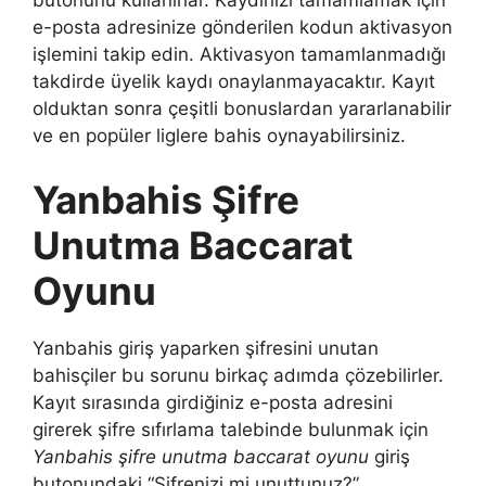
e-posta adresinize gönderilen kodun aktivasyon
işlemini takip edin. Aktivasyon tamamlanmadığı
takdirde üyelik kaydı onaylanmayacaktır. Kayıt
olduktan sonra çeşitli bonuslardan yararlanabilir
ve en popüler liglere bahis oynayabilirsiniz.
Yanbahis Şifre
Unutma Baccarat
Oyunu
Yanbahis giriş yaparken şifresini unutan
bahisçiler bu sorunu birkaç adımda çözebilirler.
Kayıt sırasında girdiğiniz e-posta adresini
girerek şifre sıfırlama talebinde bulunmak için
Yanbahis şifre unutma baccarat oyunu
giriş
butonundaki “Şifrenizi mi unuttunuz?”