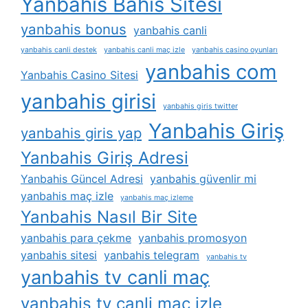
Yanbahis Bahis Sitesi
yanbahis bonus
yanbahis canli
yanbahis canli destek
yanbahis canli maç izle
yanbahis casino oyunları
yanbahis com
Yanbahis Casino Sitesi
yanbahis girisi
yanbahis giris twitter
Yanbahis Giriş
yanbahis giris yap
Yanbahis Giriş Adresi
Yanbahis Güncel Adresi
yanbahis güvenlir mi
yanbahis maç izle
yanbahis maç izleme
Yanbahis Nasıl Bir Site
yanbahis para çekme
yanbahis promosyon
yanbahis sitesi
yanbahis telegram
yanbahis tv
yanbahis tv canli maç
yanbahis tv canli maç izle