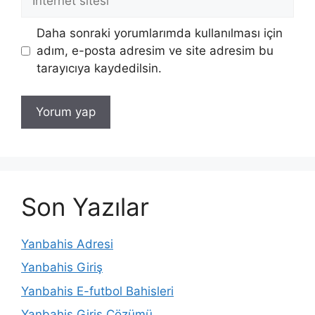
sitesi
Daha sonraki yorumlarımda kullanılması için
adım, e-posta adresim ve site adresim bu
tarayıcıya kaydedilsin.
Son Yazılar
Yanbahis Adresi
Yanbahis Giriş
Yanbahis E-futbol Bahisleri
Yanbahis Giriş Çözümü