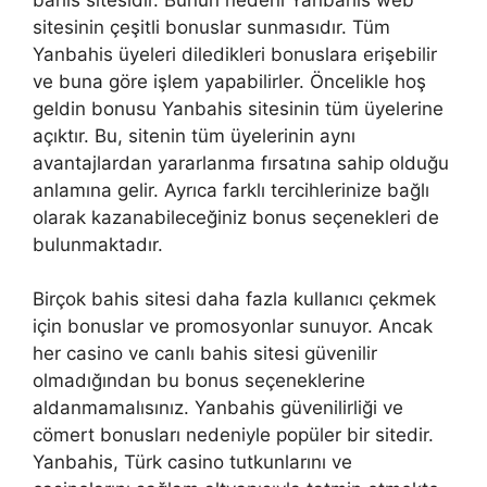
sitesinin çeşitli bonuslar sunmasıdır. Tüm
Yanbahis üyeleri diledikleri bonuslara erişebilir
ve buna göre işlem yapabilirler. Öncelikle hoş
geldin bonusu Yanbahis sitesinin tüm üyelerine
açıktır. Bu, sitenin tüm üyelerinin aynı
avantajlardan yararlanma fırsatına sahip olduğu
anlamına gelir. Ayrıca farklı tercihlerinize bağlı
olarak kazanabileceğiniz bonus seçenekleri de
bulunmaktadır.
Birçok bahis sitesi daha fazla kullanıcı çekmek
için bonuslar ve promosyonlar sunuyor. Ancak
her casino ve canlı bahis sitesi güvenilir
olmadığından bu bonus seçeneklerine
aldanmamalısınız. Yanbahis güvenilirliği ve
cömert bonusları nedeniyle popüler bir sitedir.
Yanbahis, Türk casino tutkunlarını ve