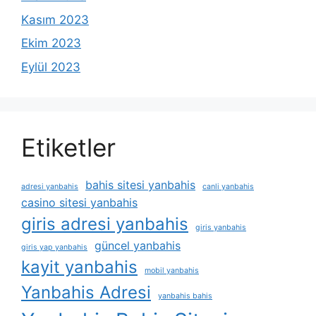
Kasım 2023
Ekim 2023
Eylül 2023
Etiketler
bahis sitesi yanbahis
adresi yanbahis
canli yanbahis
casino sitesi yanbahis
giris adresi yanbahis
giris yanbahis
güncel yanbahis
giris yap yanbahis
kayit yanbahis
mobil yanbahis
Yanbahis Adresi
yanbahis bahis