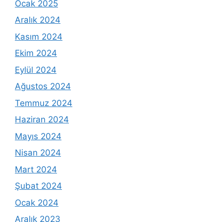
Ocak 2025
Aralık 2024
Kasım 2024
Ekim 2024
Eylül 2024
Ağustos 2024
Temmuz 2024
Haziran 2024
Mayıs 2024
Nisan 2024
Mart 2024
Şubat 2024
Ocak 2024
Aralık 2023