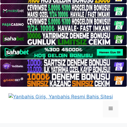
İçeriğe
atla
Menü