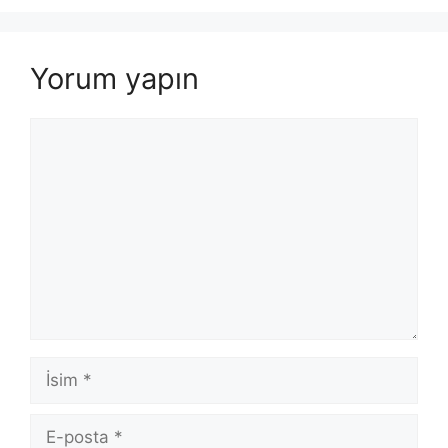
Yorum yapın
Yorum
İsim
E-