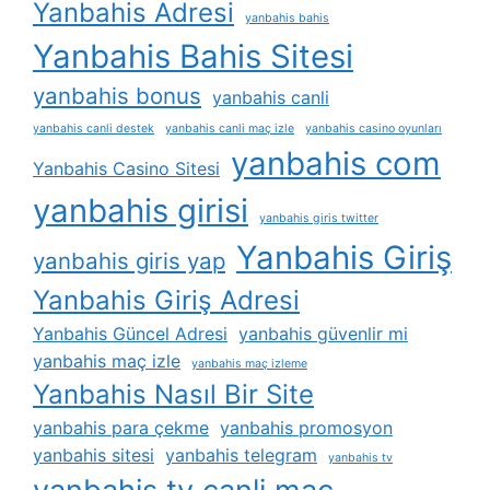
Yanbahis Adresi
yanbahis bahis
Yanbahis Bahis Sitesi
yanbahis bonus
yanbahis canli
yanbahis canli destek
yanbahis canli maç izle
yanbahis casino oyunları
yanbahis com
Yanbahis Casino Sitesi
yanbahis girisi
yanbahis giris twitter
Yanbahis Giriş
yanbahis giris yap
Yanbahis Giriş Adresi
Yanbahis Güncel Adresi
yanbahis güvenlir mi
yanbahis maç izle
yanbahis maç izleme
Yanbahis Nasıl Bir Site
yanbahis para çekme
yanbahis promosyon
yanbahis sitesi
yanbahis telegram
yanbahis tv