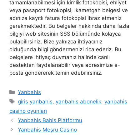
tamamlanabilmesi için kimlik fotokopisi, ehliyet
veya pasaport fotokopisi, ikametgah belgesi ve
adınıza kayıtlı fatura fotokopisi ibraz etmeniz
gerekmektedir. Bu belgeler hakkında daha fazla
bilgiyi web sitesinin SSS bölümünde kolayca
bulabilirsiniz. Bize yalnızca ihtiyacınız
olduğunda bilgi göndermenizi rica ederiz. Bu
belgelere ihtiyaç duymanız halinde canlı
destekten faydalanabilir veya adresimize e-
posta göndererek temin edebilirsiniz.
Kategoriler
Yanbahis
Etiketler
giris yanbahis
,
yanbahis abonelik
,
yanbahis
casino oyunları
Yanbahis Bahis Platformu
Yanbahis Meşru Casino