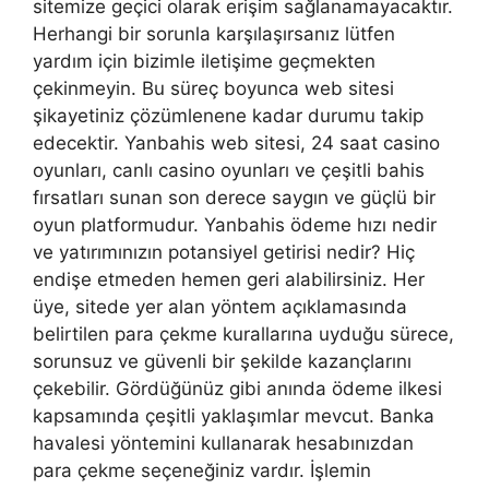
sitemize geçici olarak erişim sağlanamayacaktır.
Herhangi bir sorunla karşılaşırsanız lütfen
yardım için bizimle iletişime geçmekten
çekinmeyin. Bu süreç boyunca web sitesi
şikayetiniz çözümlenene kadar durumu takip
edecektir. Yanbahis web sitesi, 24 saat casino
oyunları, canlı casino oyunları ve çeşitli bahis
fırsatları sunan son derece saygın ve güçlü bir
oyun platformudur. Yanbahis ödeme hızı nedir
ve yatırımınızın potansiyel getirisi nedir? Hiç
endişe etmeden hemen geri alabilirsiniz. Her
üye, sitede yer alan yöntem açıklamasında
belirtilen para çekme kurallarına uyduğu sürece,
sorunsuz ve güvenli bir şekilde kazançlarını
çekebilir. Gördüğünüz gibi anında ödeme ilkesi
kapsamında çeşitli yaklaşımlar mevcut. Banka
havalesi yöntemini kullanarak hesabınızdan
para çekme seçeneğiniz vardır. İşlemin