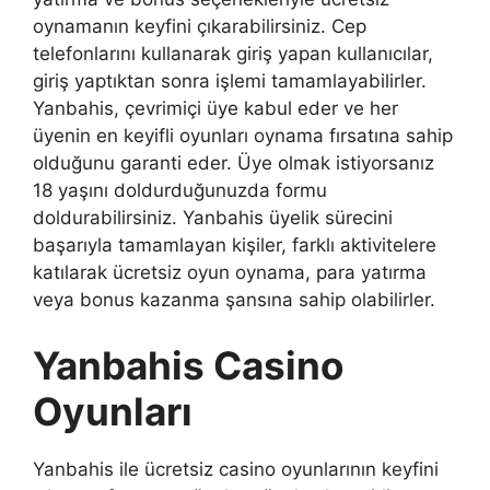
oynamanın keyfini çıkarabilirsiniz. Cep
telefonlarını kullanarak giriş yapan kullanıcılar,
giriş yaptıktan sonra işlemi tamamlayabilirler.
Yanbahis, çevrimiçi üye kabul eder ve her
üyenin en keyifli oyunları oynama fırsatına sahip
olduğunu garanti eder. Üye olmak istiyorsanız
18 yaşını doldurduğunuzda formu
doldurabilirsiniz. Yanbahis üyelik sürecini
başarıyla tamamlayan kişiler, farklı aktivitelere
katılarak ücretsiz oyun oynama, para yatırma
veya bonus kazanma şansına sahip olabilirler.
Yanbahis Casino
Oyunları
Yanbahis ile ücretsiz casino oyunlarının keyfini