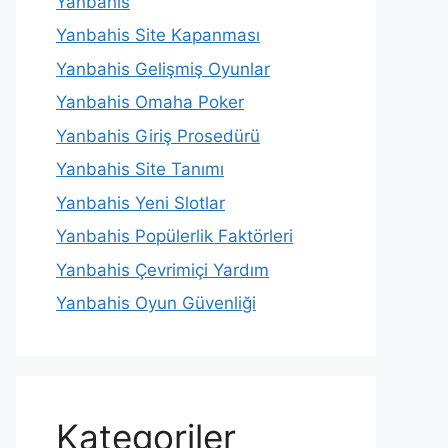
Yanbahis
Yanbahis Site Kapanması
Yanbahis Gelişmiş Oyunlar
Yanbahis Omaha Poker
Yanbahis Giriş Prosedürü
Yanbahis Site Tanımı
Yanbahis Yeni Slotlar
Yanbahis Popülerlik Faktörleri
Yanbahis Çevrimiçi Yardım
Yanbahis Oyun Güvenliği
Kategoriler