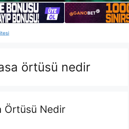
asa örtüsü nedir
 Örtüsü Nedir