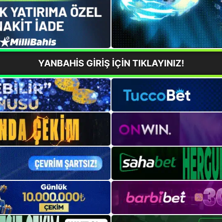
YANBAHİS GİRİŞ İÇİN TIKLAYINIZ!