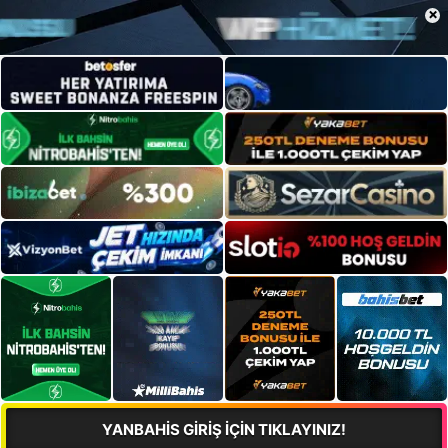
×
YANBAHİS GİRİŞ İÇİN TIKLAYINIZ!