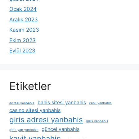
Ocak 2024
Aralık 2023
Kasım 2023
Ekim 2023
Eylül 2023
Etiketler
bahis sitesi yanbahis
adresi yanbahis
canli yanbahis
casino sitesi yanbahis
giris adresi yanbahis
giris yanbahis
güncel yanbahis
giris yap yanbahis
kayit yanbahis