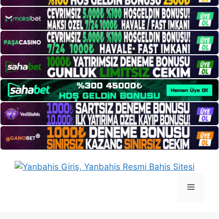
İçeriğe
atla
Menü