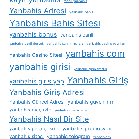
mobil yanbahis
Yanbahis Adresi
yanbahis bahis
Yanbahis Bahis Sitesi
yanbahis bonus
yanbahis canli
yanbahis canli destek
yanbahis canli maç izle
yanbahis casino oyunları
yanbahis com
Yanbahis Casino Sitesi
yanbahis girisi
yanbahis giris twitter
Yanbahis Giriş
yanbahis giris yap
Yanbahis Giriş Adresi
Yanbahis Güncel Adresi
yanbahis güvenlir mi
yanbahis maç izle
yanbahis maç izleme
Yanbahis Nasıl Bir Site
yanbahis para çekme
yanbahis promosyon
yanbahis sitesi
yanbahis telegram
yanbahis tv