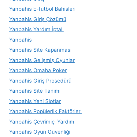
Yanbahis E-futbol Bahisleri
Yanbahis Giriş Çözümü
Yanbahis Yardım İptali
Yanbahis
Yanbahis Site Kapanması
Yanbahis Gelişmiş Oyunlar
Yanbahis Omaha Poker
Yanbahis Giriş Prosedürü
Yanbahis Site Tanımı
Yanbahis Yeni Slotlar
Yanbahis Popülerlik Faktörleri
Yanbahis Çevrimiçi Yardım
Yanbahis Oyun Güvenliği