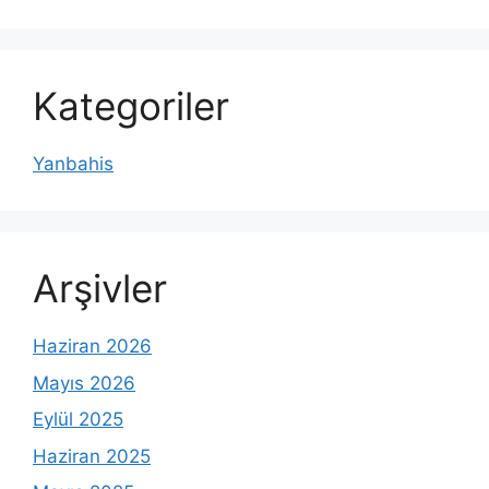
Kategoriler
Yanbahis
Arşivler
Haziran 2026
Mayıs 2026
Eylül 2025
Haziran 2025