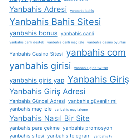
Yanbahis Adresi
yanbahis bahis
Yanbahis Bahis Sitesi
yanbahis bonus
yanbahis canli
yanbahis canli destek
yanbahis canli maç izle
yanbahis casino oyunları
yanbahis com
Yanbahis Casino Sitesi
yanbahis girisi
yanbahis giris twitter
Yanbahis Giriş
yanbahis giris yap
Yanbahis Giriş Adresi
Yanbahis Güncel Adresi
yanbahis güvenlir mi
yanbahis maç izle
yanbahis maç izleme
Yanbahis Nasıl Bir Site
yanbahis para çekme
yanbahis promosyon
yanbahis sitesi
yanbahis telegram
yanbahis tv