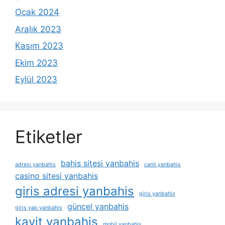
Ocak 2024
Aralık 2023
Kasım 2023
Ekim 2023
Eylül 2023
Etiketler
bahis sitesi yanbahis
adresi yanbahis
canli yanbahis
casino sitesi yanbahis
giris adresi yanbahis
giris yanbahis
güncel yanbahis
giris yap yanbahis
kayit yanbahis
mobil yanbahis