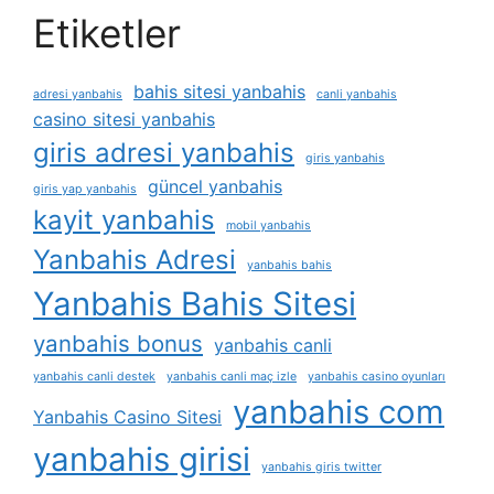
Etiketler
bahis sitesi yanbahis
adresi yanbahis
canli yanbahis
casino sitesi yanbahis
giris adresi yanbahis
giris yanbahis
güncel yanbahis
giris yap yanbahis
kayit yanbahis
mobil yanbahis
Yanbahis Adresi
yanbahis bahis
Yanbahis Bahis Sitesi
yanbahis bonus
yanbahis canli
yanbahis canli destek
yanbahis canli maç izle
yanbahis casino oyunları
yanbahis com
Yanbahis Casino Sitesi
yanbahis girisi
yanbahis giris twitter