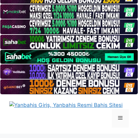
İçeriğe
atla
Menü