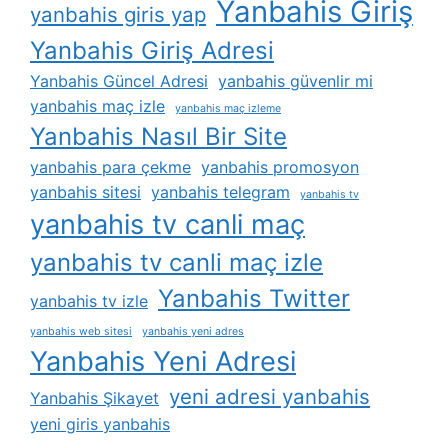
Yanbahis Giriş
yanbahis giris yap
Yanbahis Giriş Adresi
Yanbahis Güncel Adresi
yanbahis güvenlir mi
yanbahis maç izle
yanbahis maç izleme
Yanbahis Nasıl Bir Site
yanbahis para çekme
yanbahis promosyon
yanbahis sitesi
yanbahis telegram
yanbahis tv
yanbahis tv canli maç
yanbahis tv canli maç izle
Yanbahis Twitter
yanbahis tv izle
yanbahis web sitesi
yanbahis yeni adres
Yanbahis Yeni Adresi
yeni adresi yanbahis
Yanbahis Şikayet
yeni giris yanbahis