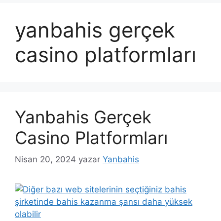
yanbahis gerçek
casino platformları
Yanbahis Gerçek
Casino Platformları
Nisan 20, 2024
yazar
Yanbahis