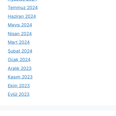
Temmuz 2024
Haziran 2024
Mayıs 2024
Nisan 2024
Mart 2024
Şubat 2024
Ocak 2024
Aralık 2023
Kasım 2023
Ekim 2023
Eylül 2023