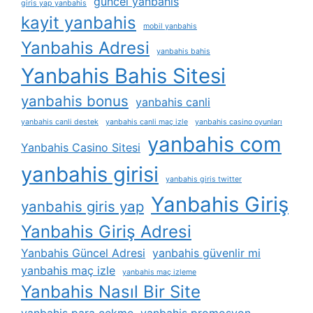
güncel yanbahis
giris yap yanbahis
kayit yanbahis
mobil yanbahis
Yanbahis Adresi
yanbahis bahis
Yanbahis Bahis Sitesi
yanbahis bonus
yanbahis canli
yanbahis canli destek
yanbahis canli maç izle
yanbahis casino oyunları
yanbahis com
Yanbahis Casino Sitesi
yanbahis girisi
yanbahis giris twitter
Yanbahis Giriş
yanbahis giris yap
Yanbahis Giriş Adresi
Yanbahis Güncel Adresi
yanbahis güvenlir mi
yanbahis maç izle
yanbahis maç izleme
Yanbahis Nasıl Bir Site