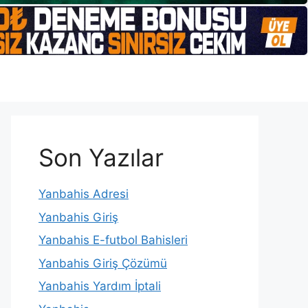
Son Yazılar
Yanbahis Adresi
Yanbahis Giriş
Yanbahis E-futbol Bahisleri
Yanbahis Giriş Çözümü
Yanbahis Yardım İptali