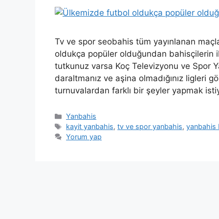
Tv ve spor seobahis tüm yayınlanan maçl
oldukça popüler olduğundan bahisçilerin ilk
tutkunuz varsa Koç Televizyonu ve Spor Yanb
daraltmanız ve aşina olmadığınız ligleri gör
turnuvalardan farklı bir şeyler yapmak is
Kategoriler
Yanbahis
Etiketler
kayit yanbahis
,
tv ve spor yanbahis
,
yanbahis 
Yorum yap