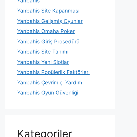
Yanbahis
Yanbahis Site Kapanması
Yanbahis Gelişmiş Oyunlar
Yanbahis Omaha Poker
Yanbahis Giriş Prosedürü
Yanbahis Site Tanımı
Yanbahis Yeni Slotlar
Yanbahis Popülerlik Faktörleri
Yanbahis Çevrimiçi Yardım
Yanbahis Oyun Güvenliği
Kategoriler