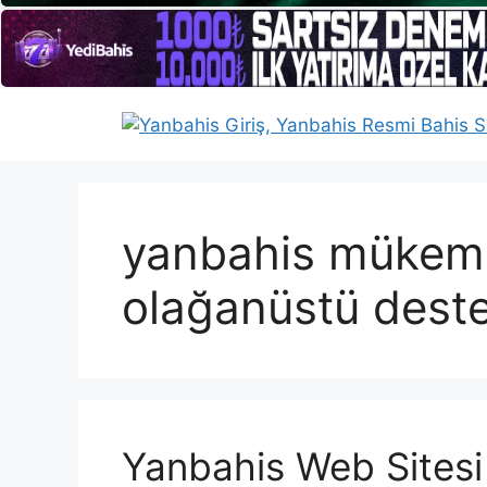
İçeriğe
atla
yanbahis mükem
olağanüstü dest
Yanbahis Web Sitesi 