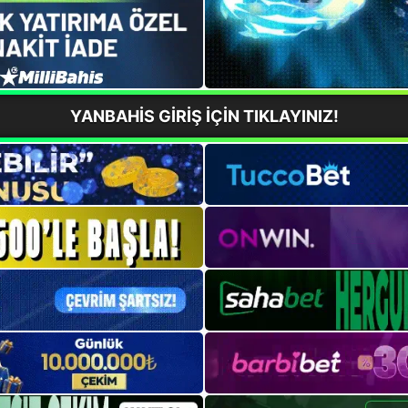
YANBAHİS GİRİŞ İÇİN TIKLAYINIZ!