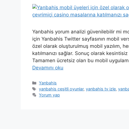
Yanbahis yorum analizi güvenilebilir mi mo
için Yanbahis Twitter sayfasının mobil vers
özel olarak oluşturulmuş mobil yazılım, he
katılmanızı sağlar. Sonuç olarak kesintisiz
Tamamen ücretsiz olan bu mobil uygulama, 
Devamını oku
Kategoriler
Yanbahis
Etiketler
yanbahis çeşitli oyunlar
,
yanbahis tv izle
,
yanba
Yorum yap