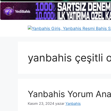
İçeriğe
atla
yanbahis çeşitli 
Yanbahis Yorum Anali
Kasım 23, 2024
yazar
Yanbahis