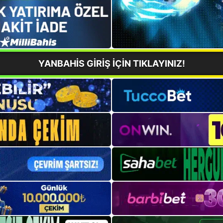
YANBAHİS GİRİŞ İÇİN TIKLAYINIZ!